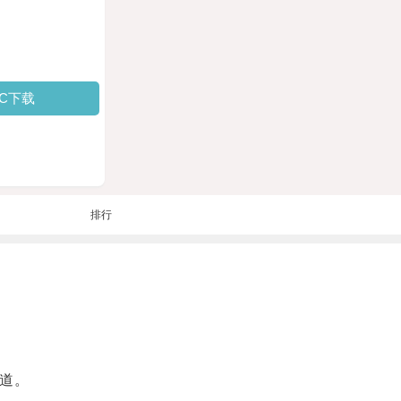
PC下载
排行
道。