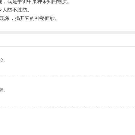
，或是宇宙中某种未知的物质。
令人防不胜防。
现象，揭开它的神秘面纱。
心。
野。