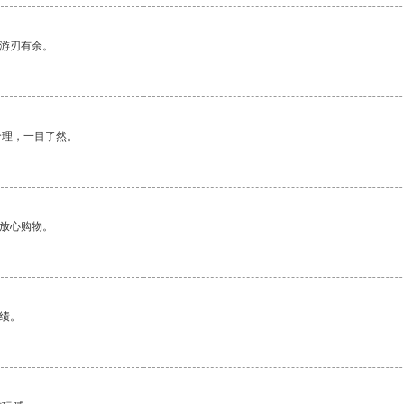
中游刃有余。
合理，一目了然。
够放心购物。
绩。