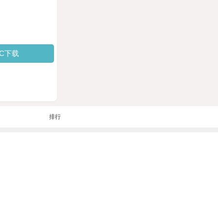
PC下载
排行