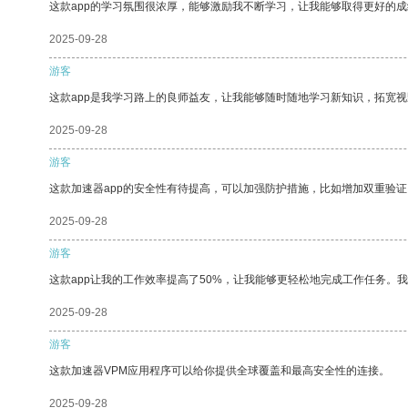
这款app的学习氛围很浓厚，能够激励我不断学习，让我能够取得更好的成
2025-09-28
游客
这款app是我学习路上的良师益友，让我能够随时随地学习新知识，拓宽视
2025-09-28
游客
这款加速器app的安全性有待提高，可以加强防护措施，比如增加双重验证
2025-09-28
游客
这款app让我的工作效率提高了50%，让我能够更轻松地完成工作任务。
2025-09-28
游客
这款加速器VPM应用程序可以给你提供全球覆盖和最高安全性的连接。
2025-09-28