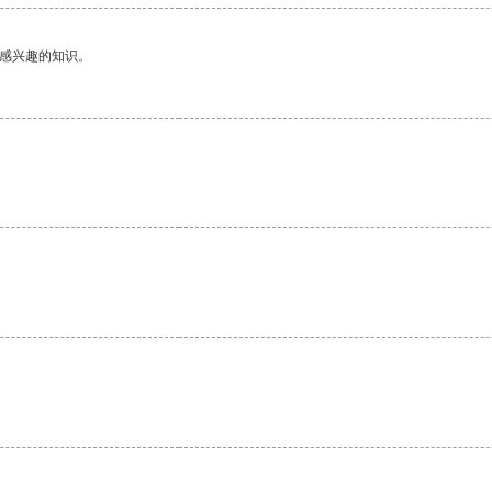
己感兴趣的知识。