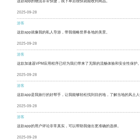
这款app的物流非常快捷，我下单后很快就能收到商品。
2025-09-28
游客
这款app就像我的私人导游，带我领略世界各地的美景。
2025-09-28
游客
这款加速器VPM应用程序已经为我们带来了无限的流畅体验和安全性保护
2025-09-28
游客
这款app是我旅行的好帮手，让我能够轻松找到目的地，了解当地的风土人
2025-09-28
游客
这款app的用户评论非常真实，可以帮助我做出更准确的选择。
2025-09-28