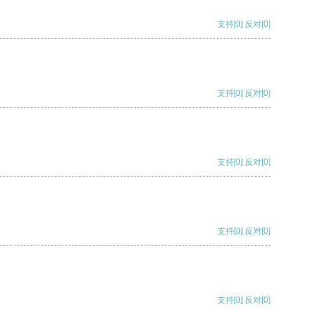
支持
[0]
反对
[0]
支持
[0]
反对
[0]
支持
[0]
反对
[0]
支持
[0]
反对
[0]
支持
[0]
反对
[0]