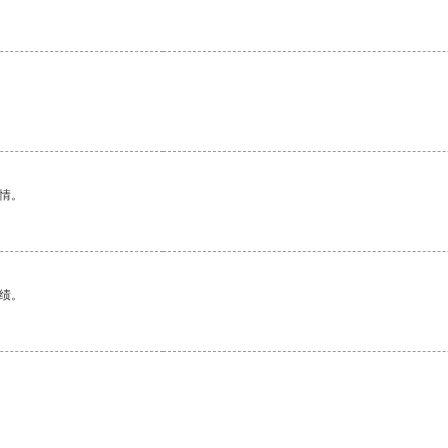
情。
绩。