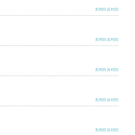
支持
[0]
反对
[0]
支持
[0]
反对
[0]
支持
[0]
反对
[0]
支持
[0]
反对
[0]
支持
[0]
反对
[0]