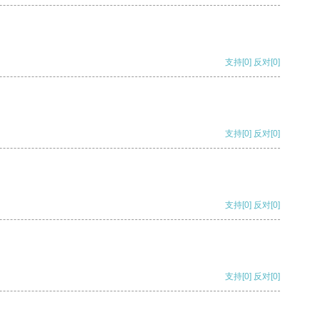
支持
[0]
反对
[0]
支持
[0]
反对
[0]
支持
[0]
反对
[0]
支持
[0]
反对
[0]