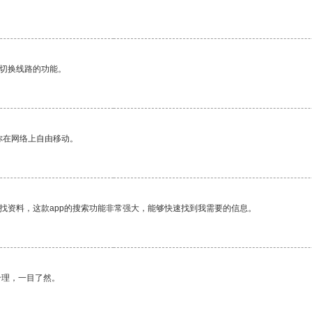
动切换线路的功能。
你在网络上自由移动。
找资料，这款app的搜索功能非常强大，能够快速找到我需要的信息。
合理，一目了然。