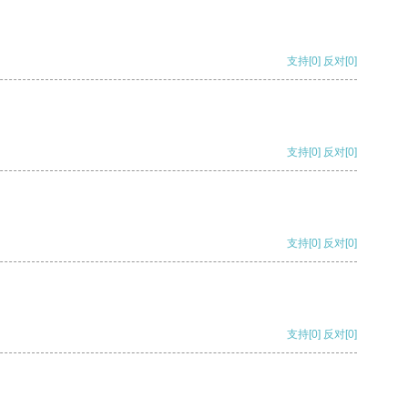
支持
[0]
反对
[0]
支持
[0]
反对
[0]
支持
[0]
反对
[0]
支持
[0]
反对
[0]