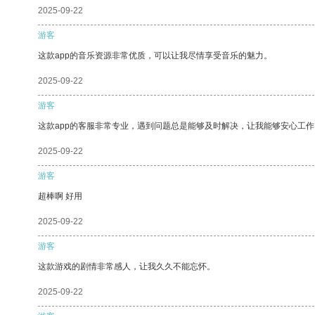
2025-09-22
游客
这款app的音乐资源非常优质，可以让我尽情享受音乐的魅力。
2025-09-22
游客
这款app的客服非常专业，遇到问题总是能够及时解决，让我能够安心工作
2025-09-22
游客
超棒啊 好用
2025-09-22
游客
这款游戏的剧情非常感人，让我久久不能忘怀。
2025-09-22