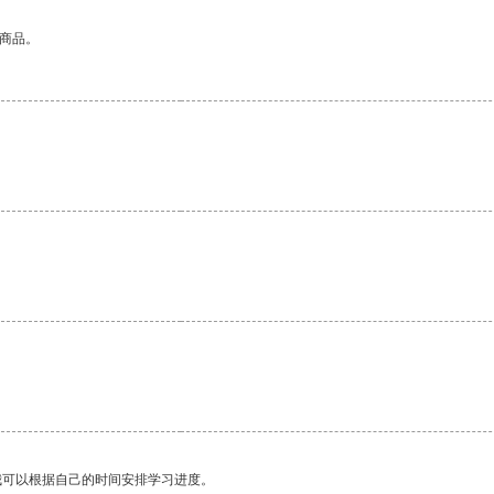
的商品。
我可以根据自己的时间安排学习进度。