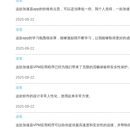
游客
这款加速器app的价格有点贵，可以适当降低一些。我个人觉得，一款加速
2025-09-22
游客
这款app的学习氛围很浓厚，能够激励我不断学习，让我能够取得更好的成
2025-09-22
游客
这款加速器VPM应用程序已经为我们带来了无限的流畅体验和安全性保护
2025-09-22
游客
这款软件的设计非常人性化，使用起来非常方便。
2025-09-22
游客
这款加速器VPM应用程序可以给你提供最高速度和安全性的连接，并帮助