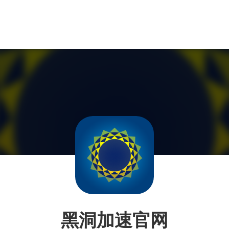
黑洞加速官网