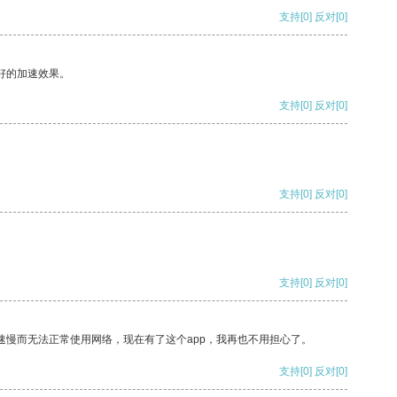
支持
[0]
反对
[0]
好的加速效果。
支持
[0]
反对
[0]
支持
[0]
反对
[0]
支持
[0]
反对
[0]
速慢而无法正常使用网络，现在有了这个app，我再也不用担心了。
支持
[0]
反对
[0]