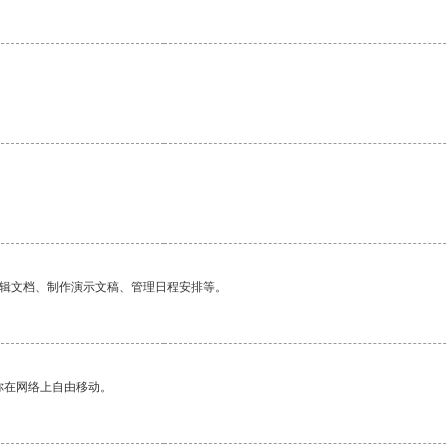
编辑文档、制作演示文稿、管理日程安排等。
你在网络上自由移动。