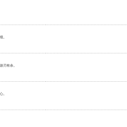
绩。
中游刃有余。
心。