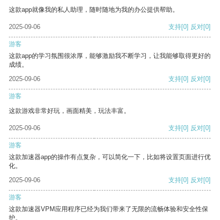
这款app就像我的私人助理，随时随地为我的办公提供帮助。
2025-09-06
支持
[0]
反对
[0]
游客
这款app的学习氛围很浓厚，能够激励我不断学习，让我能够取得更好的
成绩。
2025-09-06
支持
[0]
反对
[0]
游客
这款游戏非常好玩，画面精美，玩法丰富。
2025-09-06
支持
[0]
反对
[0]
游客
这款加速器app的操作有点复杂，可以简化一下，比如将设置页面进行优
化。
2025-09-06
支持
[0]
反对
[0]
游客
这款加速器VPM应用程序已经为我们带来了无限的流畅体验和安全性保
护。