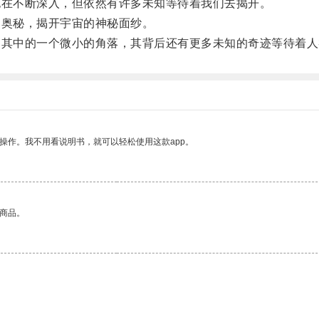
在不断深入，但依然有许多未知等待着我们去揭开。
奥秘，揭开宇宙的神秘面纱。
其中的一个微小的角落，其背后还有更多未知的奇迹等待着人
操作。我不用看说明书，就可以轻松使用这款app。
的商品。