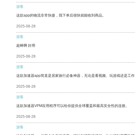
游客
这款app的物流非常快捷，我下单后很快就能收到商品。
2025-08-28
游客
超棒啊 好用
2025-08-28
游客
这款加速器app简直是居家旅行必备神器，无论是看视频、玩游戏还是工
2025-08-28
游客
这款加速器VPM应用程序可以给你提供全球覆盖和最高安全性的连接。
2025-08-28
游客