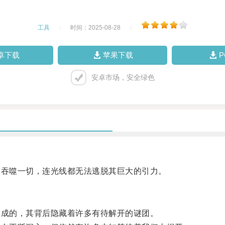
工具
|
时间：2025-08-28
|
卓下载
苹果下载
安卓市场，安全绿色
吞噬一切，连光线都无法逃脱其巨大的引力。
成的，其背后隐藏着许多有待解开的谜团。