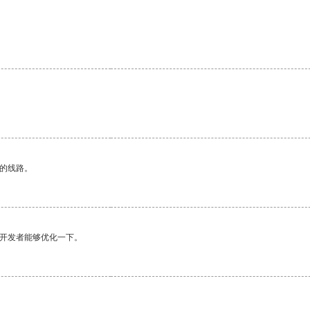
。
区的线路。
望开发者能够优化一下。