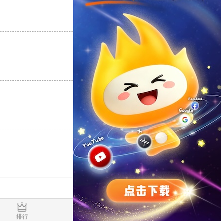
支持
[0]
反对
[0]
支持
[0]
反对
[0]
支持
[0]
反对
[0]
0.022494s
排行
推荐