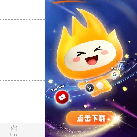
支持
[0]
反对
[0]
支持
[0]
反对
[0]
支持
[0]
反对
[0]
0.019628s
排行
推荐