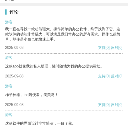
评论
游客
我一直在寻找一款功能强大、操作简单的办公软件，终于找到了它。这
款软件的功能非常强大，可以满足我日常办公的所有需求。操作也很简
单，即使是小白也能快速上手。
2025-09-08
支持
[0]
反对
[0]
游客
这款app就像我的私人助理，随时随地为我的办公提供帮助。
2025-09-08
支持
[0]
反对
[0]
游客
梯子神器，ins随便看，美美哒！
2025-09-08
支持
[0]
反对
[0]
游客
这款软件的界面设计非常简洁，一目了然。